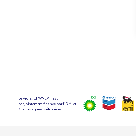
Le Projet GI WACAF est
conjointement financé par l’OMI et
7 compagnies pétrolières: