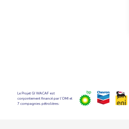
Le Projet GI WACAF est
conjointement financé par l’OMI et
7 compagnies pétrolières: